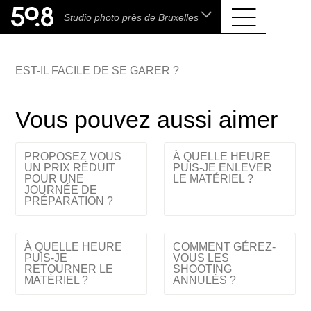
.shop
Studio photo près de Bruxelles
Liva • High-End Photo, Sports Optics, Home
Cinema & Audio
EST-IL FACILE DE SE GARER ?
Vous pouvez aussi aimer
PROPOSEZ VOUS
À QUELLE HEURE
UN PRIX RÉDUIT
PUIS-JE ENLEVER
POUR UNE
LE MATÉRIEL ?
JOURNÉE DE
PRÉPARATION ?
À QUELLE HEURE
COMMENT GÉREZ-
PUIS-JE
VOUS LES
RETOURNER LE
SHOOTING
MATÉRIEL ?
ANNULÉS ?