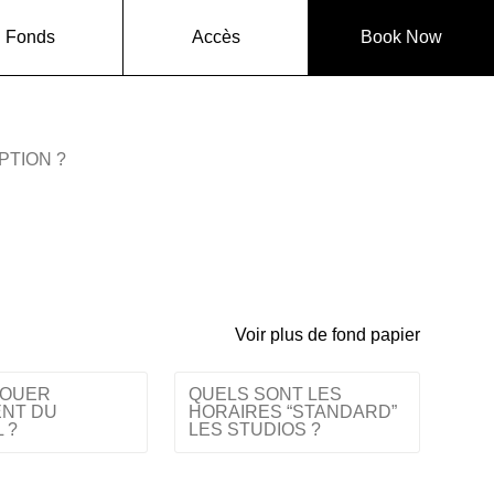
Fonds
Accès
Book Now
PTION ?
Voir plus de fond papier
LOUER
QUELS SONT LES
NT DU
HORAIRES “STANDARD”
 ?
LES STUDIOS ?