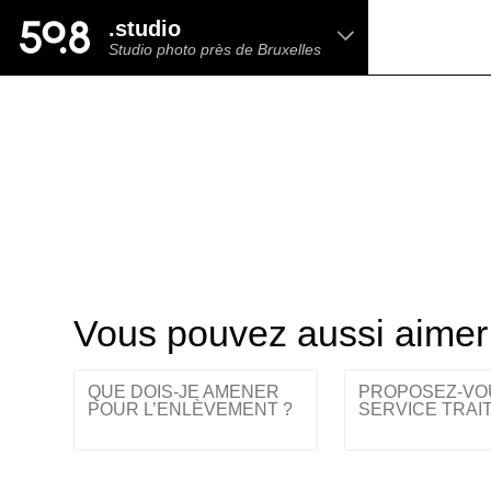
.shop
.studio
Liva • High-End Photo, Sports Optics, Home
Studio photo près de Bruxelles
Cinema & Audio
Vous pouvez aussi aimer
QUE DOIS-JE AMENER
PROPOSEZ-VO
POUR L’ENLÈVEMENT ?
SERVICE TRAI