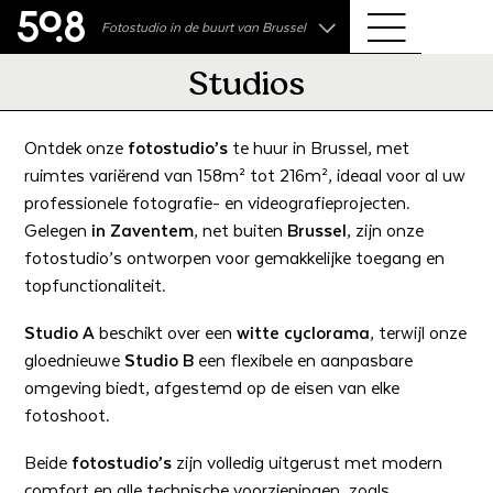
.shop
Fotostudio in de buurt van Brussel
Liva • High-End Photo, Sports Optics, Home Cinema
& Audio
Studios
Ontdek onze
fotostudio’s
te huur in Brussel, met
ruimtes variërend van 158m² tot 216m², ideaal voor al uw
professionele fotografie- en videografieprojecten.
Gelegen
in Zaventem
, net buiten
Brussel
, zijn onze
fotostudio’s ontworpen voor gemakkelijke toegang en
topfunctionaliteit.
Studio A
beschikt over een
witte cyclorama
, terwijl onze
gloednieuwe
Studio B
een flexibele en aanpasbare
omgeving biedt, afgestemd op de eisen van elke
fotoshoot.
Beide
fotostudio’s
zijn volledig uitgerust met modern
comfort en alle technische voorzieningen, zoals