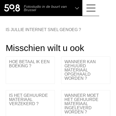
.shop
Fotostudio in de buurt van
Liva • High-End Photo, Sports Optics, Home
Brussel
Cinema & Audio
IS JULLIE INTERNET SNEL GENOEG ?
Misschien wilt u ook
HOE BETAAL IK EEN
WANNEER KAN
BOEKING ?
GEHUURD
MATERIAAL
OPGEHAALD
WORDEN ?
IS HET GEHUURDE
WANNEER MOET
MATERIAAL
HET GEHUURDE
VERZEKERD ?
MATERIAAL
INGELEVERD
WORDEN ?