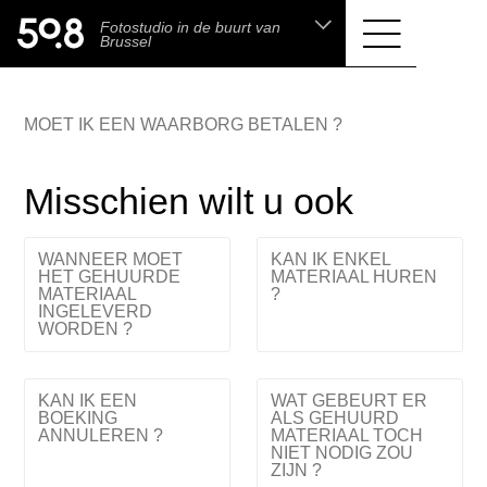
.shop
Fotostudio in de buurt van
Liva • High-End Photo, Sports Optics, Home
Brussel
Cinema & Audio
MOET IK EEN WAARBORG BETALEN ?
Misschien wilt u ook
WANNEER MOET
KAN IK ENKEL
HET GEHUURDE
MATERIAAL HUREN
MATERIAAL
?
INGELEVERD
WORDEN ?
KAN IK EEN
WAT GEBEURT ER
BOEKING
ALS GEHUURD
ANNULEREN ?
MATERIAAL TOCH
NIET NODIG ZOU
ZIJN ?