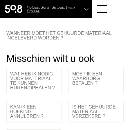
.shop
Fotostudio in de buurt van
Liva • High-End Photo, Sports Optics, Home
Brussel
Cinema & Audio
WANNEER MOET HET GEHUURDE MATERIAAL
INGELEVERD WORDEN ?
Misschien wilt u ook
WAT HEB IK NODIG
MOET IK EEN
VOOR MATERIAAL
WAARBORG
TE KUNNEN
BETALEN ?
HUREN/OPHALEN ?
KAN IK EEN
IS HET GEHUURDE
BOEKING
MATERIAAL
ANNULEREN ?
VERZEKERD ?